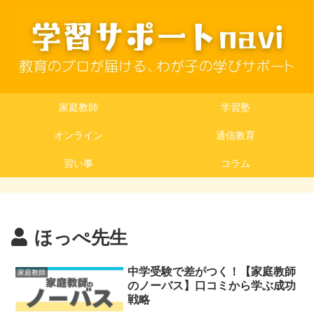
家庭教師
学習塾
オンライン
通信教育
習い事
コラム
ほっぺ先生
中学受験で差がつく！【家庭教師
家庭教師
のノーバス】口コミから学ぶ成功
戦略